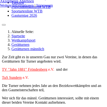
Akzeptieren
Ablehnen
Turnzeit
Weitere Informationen
|
Impressum
Präventionskonzept WTB
Sportartenliste WTB
Gauturntag 2026
Aktuelle Seite:
Startseite
Wettkampfsport
Gerätturnen
Gerätturnen männlich
Zur Zeit gibt es in unserem Gau nur zwei Vereine, in denen das
Gerätturnen für Turner angeboten wird.
TV "Jahn 1881" Fröndenberg
e.V.
und der
TuS Sundern
e.V.
Die Turner nehmen jedes Jahr an den Bezirkswettkämpfen und an
den Gaumeisterschaften teil,
Wer sich für das männl. Gerätturnen interessiert, sollte mit einem
dieser beiden Vereine Kontakt aufnehmen.