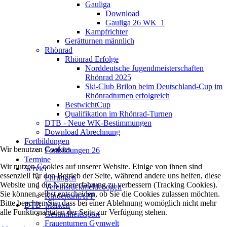
Gauliga
Download
Gauliga 26 WK_1
Kampfrichter
Gerätturnen männlich
Rhönrad
Rhönrad Erfolge
Norddeutsche Jugendmeisterschaften
Rhönrad 2025
Ski-Club Brilon beim Deutschland-Cup im
Rhönradturnen erfolgreich
BestwichtCup
Qualifikation im Rhönrad-Turnen
DTB - Neue WK-Bestimmungen
Download Abrechnung
Fortbildungen
Wir benutzen Cookies
Fortbildungen 26
Termine
Wir nutzen Cookies auf unserer Website. Einige von ihnen sind
Service
essenziell für den Betrieb der Seite, während andere uns helfen, diese
Ehrungen
Website und die Nutzererfahrung zu verbessern (Tracking Cookies).
Vereinsrückmeldebogen
Sie können selbst entscheiden, ob Sie die Cookies zulassen möchten.
KinderturnAPP
Bitte beachten Sie, dass bei einer Ablehnung womöglich nicht mehr
DTB_Marken
alle Funktionalitäten der Seite zur Verfügung stehen.
Gesundheitssport
Frauenturnen Gymwelt